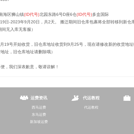
南海区狮山镇
(ID代号)
北园东路6号D座6仓
(ID代号)
多盒国际
月19日-2023年9月20日，共2天。 搬迁期间旧仓库包裹将全部转移到
期间无入库无客服）
年9月19号开始收货，旧仓库地址收货到9月25号，现在请修改新的收货
货地址，旧仓库地址请删除哦）
不便，我们深表歉意，敬请谅解！
运费资讯
代运教程
西马运费
代运教程
东马运费
新加坡运费