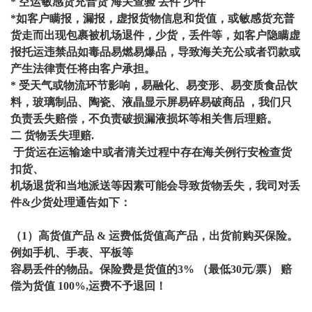
* 空运敏感货充普货 海关查验 丢件 少件
*
如客户瞒报，漏报，虚报货物信息和货值，或敏感货充普
货走而出现包裹被机场退件，少货，
丢件
等，如客户隐瞒虚
报托运违禁品如毒品易燃易爆品，导致海关充公或者罚款或
产生法律责任将由客户承担
。
* 受天气或物流环节影响，易融化、易变形、易变质食品饮
料，玻璃制品、陶瓷、液晶显示屏易碎易破商品 ，我们只
负责丢失赔偿，不负责破损漏液损坏等相关售后理赔。
二 货物丢失理赔.
于货运在运输途中或者清关过程中存在海关例行安检查货
扣货、
机场退货和当地派送等因素可能会导致货物丢失，我司对丢
件&少货处理通告如下：
（1）高货值产品 & 运费低货值高产品，出货前购买保险。
例如手机、手表、平板等
容易丢件的物品。保险费是货值的3% （最低30元/票） 赔
偿为货值 100%,运费不予退回！